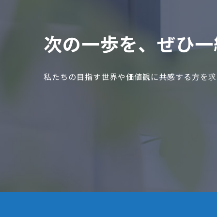
次の⼀歩を、ぜひ⼀
私たちの⽬指す世界や価値観に共感する⽅を求