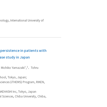
logy, International University of
persistence in patients with
ase study in Japan
、Michiko Yamazaki¹,³、Tohru
hool, Tokyo, Japan;
 Sciences (iTHEMS) Program, RIKEN,
KAKEHASHI Inc, Tokyo, Japan
 Sciences, Chiba University, Chiba,