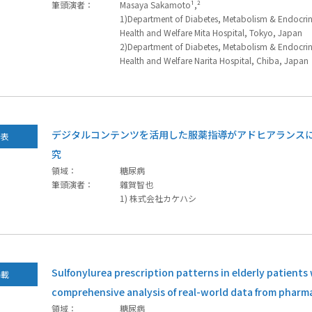
筆頭演者：
Masaya Sakamoto¹,²
1)Department of Diabetes, Metabolism & Endocrino
Health and Welfare Mita Hospital, Tokyo, Japan
2)Department of Diabetes, Metabolism & Endocrino
Health and Welfare Narita Hospital, Chiba, Japan
デジタルコンテンツを活用した服薬指導がアドヒアランス
発表
究
領域：
糖尿病
筆頭演者：
雜賀智也
1) 株式会社カケハシ
Sulfonylurea prescription patterns in elderly patients 
掲載
comprehensive analysis of real-world data from pharm
領域：
糖尿病