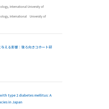
logy, International University of
logy, International University of
に与える影響：後ろ向きコホート研
with type 2 diabetes mellitus: A
acies in Japan