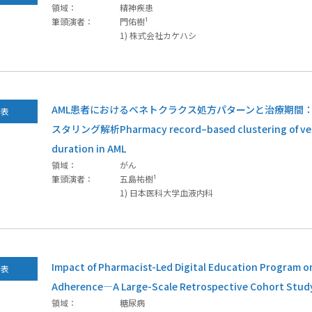
領域：
精神疾患
筆頭演者：
門佑樹¹
1) 株式会社カケハシ
AML患者におけるベネトクラクス処方パターンと治療期間
発表
スタリング解析Pharmacy record–based clustering of vene
duration in AML
領域：
がん
筆頭演者：
五島祐樹¹
1) 日本医科大学血液内科
Impact of Pharmacist-Led Digital Education Program o
発表
Adherence—A Large-Scale Retrospective Cohort Study
領域：
糖尿病