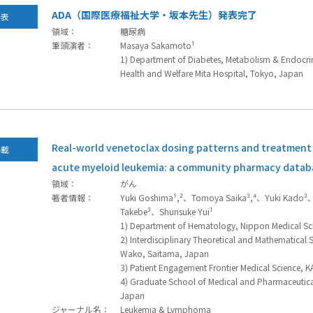
ADA（国際医療福祉大学・坂本先生）発表完了
発表
領域：
糖尿病
筆頭演者：
Masaya Sakamoto¹
1) Department of Diabetes, Metabolism & Endocrino
Health and Welfare Mita Hospital, Tokyo, Japan
Real-world venetoclax dosing patterns and treatment 
掲載
acute myeloid leukemia: a community pharmacy datab
領域：
がん
著者情報：
Yuki Goshima¹,²、Tomoya Saika³,⁴、Yuki Kado³
Takebe³、Shunsuke Yui¹
1) Department of Hematology, Nippon Medical Sc
2) Interdisciplinary Theoretical and Mathematical
Wako, Saitama, Japan
3) Patient Engagement Frontier Medical Science, 
4) Graduate School of Medical and Pharmaceutical
Japan
ジャーナル名：
Leukemia & Lymphoma