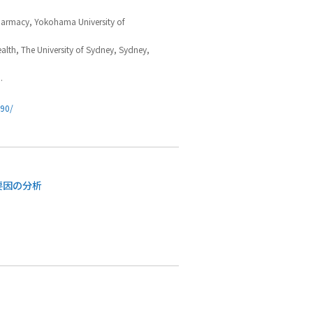
Pharmacy, Yokohama University of
alth, The University of Sydney, Sydney,
.
990/
要因の分析