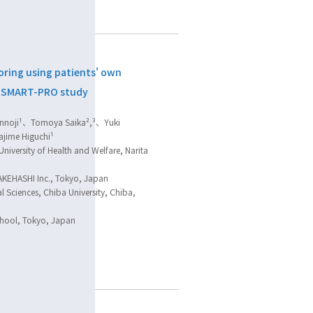
oring using patients' own
e SMART-PRO study
nnoji¹、Tomoya Saika²,³、Yuki
jime Higuchi¹
University of Health and Welfare, Narita
KAKEHASHI Inc., Tokyo, Japan
 Sciences, Chiba University, Chiba,
chool, Tokyo, Japan