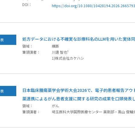
DOI：
https://doi.org/10.1080/10428194.2026.266579
処方データにおける不確実な診療科名のLLMを用いた実体
発表
領域：
横断
筆頭演者：
川邊 智也¹
1)株式会社カケハシ
日本臨床腫瘍薬学会学術大会2026で、電子的患者報告アウト
発表
薬連携によるがん患者支援に関する研究の成果を口頭発表
領域：
がん
筆頭演者：
埼玉医科大学国際医療センター 薬剤部・髙山 俊輔