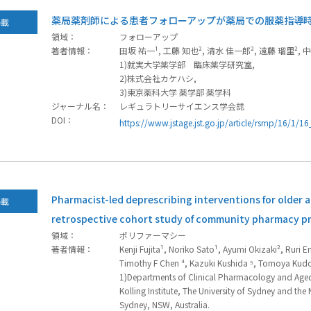
薬局薬剤師による患者フォローアップが薬局での服薬指導
掲載
領域：
フォローアップ
著者情報：
田坂 祐一¹, 工藤 知也², 清水 佳一郎², 遠藤 瑠里², 中
1)就実大学薬学部 臨床薬学研究室,
2)株式会社カケハシ,
3)東京薬科大学 薬学部 薬学科
ジャーナル名：
レギュラトリーサイエンス学会誌
DOI：
https://www.jstage.jst.go.jp/article/rsmp/16/1/16
Pharmacist-led deprescribing interventions for older 
掲載
retrospective cohort study of community pharmacy pr
領域：
ポリファーマシー
著者情報：
Kenji Fujita¹, Noriko Sato¹, Ayumi Okizaki², Ruri 
Timothy F Chen ⁴, Kazuki Kushida ⁵, Tomoya Kud
1)Departments of Clinical Pharmacology and Aged 
Kolling Institute, The University of Sydney and the
Sydney, NSW, Australia.