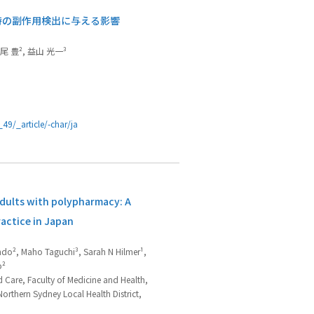
時の副作用検出に与える影響
尾 豊², 益山 光一³
_49/_article/-char/ja
adults with polypharmacy: A
actice in Japan
Endo², Maho Taguchi³, Sarah N Hilmer¹,
o²
Care, Faculty of Medicine and Health,
 Northern Sydney Local Health District,