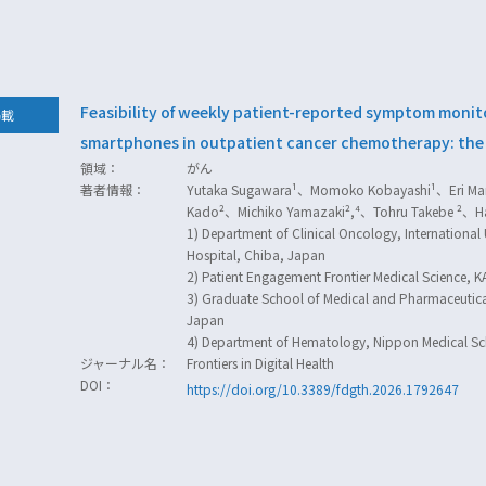
Feasibility of weekly patient-reported symptom monit
掲載
smartphones in outpatient cancer chemotherapy: th
領域：
がん
著者情報：
Yutaka Sugawara¹、Momoko Kobayashi¹、Eri Ma
Kado²、Michiko Yamazaki²,⁴、Tohru Takebe ²、Ha
1) Department of Clinical Oncology, International 
Hospital, Chiba, Japan
2) Patient Engagement Frontier Medical Science, 
3) Graduate School of Medical and Pharmaceutical
Japan
4) Department of Hematology, Nippon Medical S
ジャーナル名：
Frontiers in Digital Health
DOI：
https://doi.org/10.3389/fdgth.2026.1792647