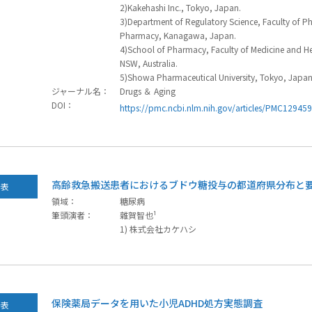
2)Kakehashi Inc., Tokyo, Japan.
3)Department of Regulatory Science, Faculty of 
Pharmacy, Kanagawa, Japan.
4)School of Pharmacy, Faculty of Medicine and He
NSW, Australia.
5)Showa Pharmaceutical University, Tokyo, Japan
ジャーナル名：
Drugs ＆ Aging
DOI：
https://pmc.ncbi.nlm.nih.gov/articles/PMC12945
高齢救急搬送患者におけるブドウ糖投与の都道府県分布と
発表
領域：
糖尿病
筆頭演者：
雜賀智也¹
1) 株式会社カケハシ
保険薬局データを用いた小児ADHD処方実態調査
発表