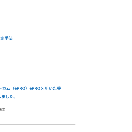
3
同定手法
カム（ePRO）ePROを用いた薬
しました。
先生