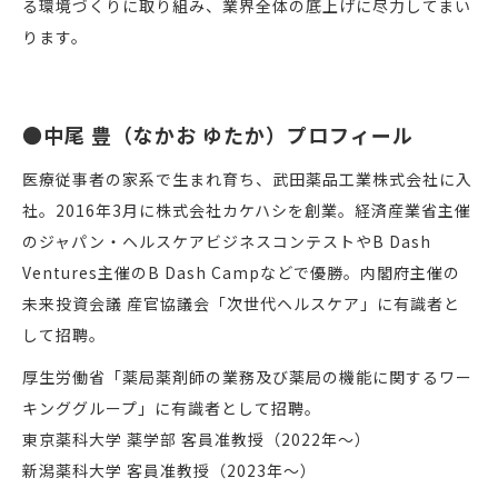
る環境づくりに取り組み、業界全体の底上げに尽力してまい
ります。
●中尾 豊（なかお ゆたか）プロフィール
医療従事者の家系で生まれ育ち、武田薬品工業株式会社に入
社。2016年3月に株式会社カケハシを創業。経済産業省主催
のジャパン・ヘルスケアビジネスコンテストやB Dash
Ventures主催のB Dash Campなどで優勝。内閣府主催の
未来投資会議 産官協議会「次世代ヘルスケア」に有識者と
して招聘。
厚生労働省「薬局薬剤師の業務及び薬局の機能に関するワー
キンググループ」に有識者として招聘。
東京薬科大学 薬学部 客員准教授（2022年〜）
新潟薬科大学 客員准教授（2023年～）